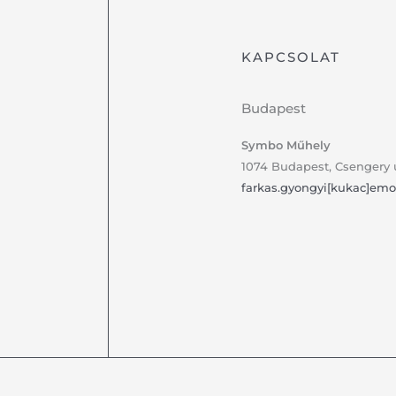
KAPCSOLAT
Budapest
Symbo Műhely
1074 Budapest, Csengery u. 
farkas.gyongyi[kukac]emo