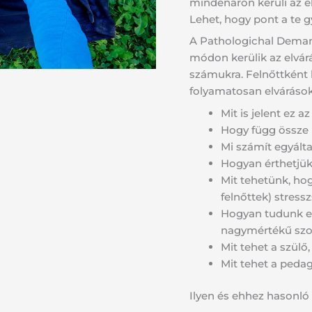
mindenáron kerüli az e
mennyiség
Lehet, hogy pont a te g
A Pathologichal Dema
módon kerülik az elvár
számukra. Felnőttként 
folyamatosan elvárásokn
Mit is jelent ez 
Hogy függ össze
Mi számít egyált
Hogyan érthetjük
Mit tehetünk, ho
felnőttek) stressz
Hogyan tudunk eg
nagymértékű szor
Mit tehet a szülő
Mit tehet a peda
Ilyen és ehhez hasonló