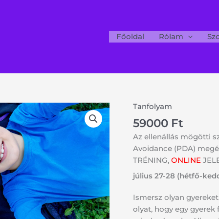
Főoldal
Rólam
Szo
Tanfolyam
PDA
megértése
59000
Ft
online
Az ellenállás mögötti 
tanfolyam
Avoidance (PDA) megé
2026
TRÉNING,
ONLINE
JEL
július
július 27-28 (hétfő-ked
27-
28
Ismersz olyan gyereket,
(hétfő-
olyat, hogy egy gyerek 
kedd)