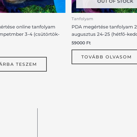
OUT OF STOCK
Tanfolyam
rtése online tanfolyam
PDA megértése tanfolyam 
mpetmber 3-4 (csütörtök-
augusztus 24-25 (hétfő-ked
59000
Ft
TOVÁBB OLVASOM
ÁRBA TESZEM