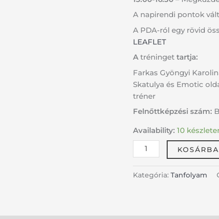
A napirendi pontok vált
A PDA-ról egy rövid össz
LEAFLET
A
tréninget
tartja:
Farkas Gyöngyi Karolina
Skatulya és Emotic old
tréner
Felnőttképzési szám:
B
Availability:
10 készlete
KOSÁRBA
Kategória:
Tanfolyam