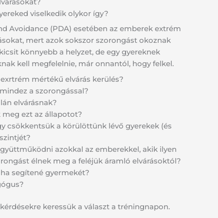
lvárásokat?
yereked viselkedik olykor így?
nd Avoidance (PDA) esetében az emberek extrém
ásokat, mert azok sokszor szorongást okoznak
kicsit könnyebb a helyzet, de egy gyereknek
ak kell megfelelnie, már onnantól, hogy felkel.
az exrtrém mértékű elvárás kerülés?
 mindez a szorongással?
alán elvárásnak?
 meg ezt az állapotot?
gy csökkentsük a körülöttünk lévő gyerekek (és
szintjét?
yüttműködni azokkal az emberekkel, akik ilyen
ongást élnek meg a feléjük áramló elvárásoktól?
, ha segítené gyermekét?
gógus?
 kérdésekre keressük a választ a tréningnapon.