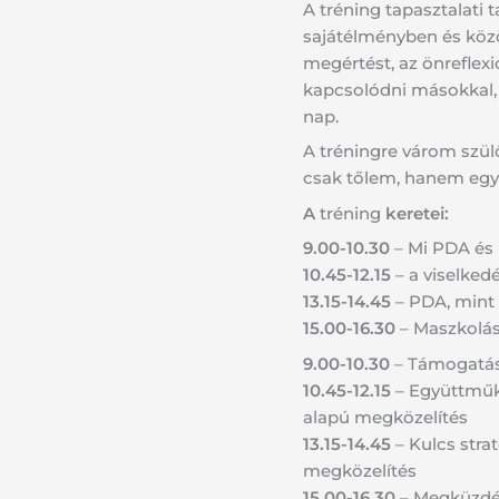
A tréning tapasztalati t
sajátélményben és köz
megértést, az önreflexi
kapcsolódni másokkal,
nap.
A tréningre várom szül
csak tőlem, hanem egym
A
tréning
keretei:
9.00-10.30
– Mi PDA és 
10.45-12.15
– a viselked
13.15-14.45
– PDA, mint 
15.00-16.30
– Maszkolá
9.00-10.30
– Támogatás
10.45-12.15
– Együttműk
alapú megközelítés
13.15-14.45
– Kulcs stra
megközelítés
15.00-16.30
– Megküzdés