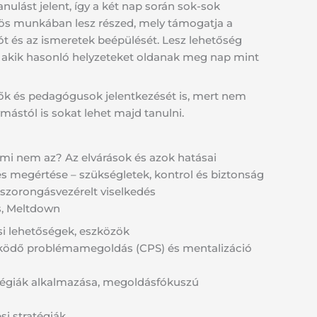
anulást jelent, így a két nap során sok-sok
ös munkában lesz részed, mely támogatja a
ót és az ismeretek beépülését. Lesz lehetőség
 akik hasonló helyzeteket oldanak meg nap mint
ők és pedagógusok jelentkezését is, mert nem
ástól is sokat lehet majd tanulni.
mi nem az? Az elvárások és azok hatásai
és megértése – szükségletek, kontrol és biztonság
szorongásvezérelt viselkedés
s, Meltdown
i lehetőségek, eszközök
ödő problémamegoldás (CPS) és mentalizáció
tégiák alkalmazása, megoldásfókuszú
i stratégiák