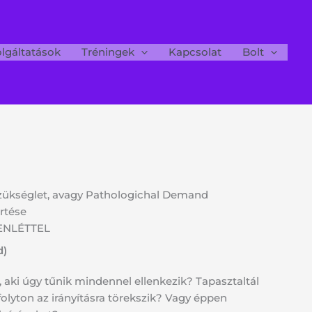
lgáltatások
Tréningek
Kapcsolat
Bolt
szükséglet, avagy Pathologichal Demand
rtése
ENLÉTTEL
d)
 aki úgy tűnik mindennel ellenkezik? Tapasztaltál
folyton az irányításra törekszik? Vagy éppen