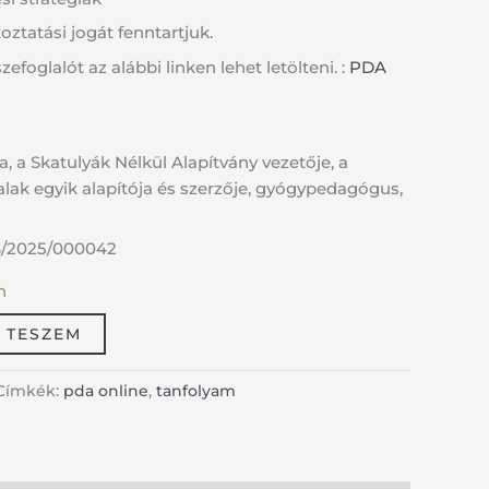
oztatási jogát fenntartjuk.
efoglalót az alábbi linken lehet letölteni. :
PDA
, a Skatulyák Nélkül Alapítvány vezetője, a
alak egyik alapítója és szerzője, gyógypedagógus,
/2025/000042
n
 TESZEM
Címkék:
pda online
,
tanfolyam