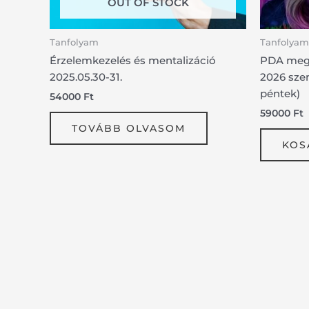
OUT OF STOCK
Tanfolyam
Tanfolyam
Érzelemkezelés és mentalizáció
PDA megé
2025.05.30-31.
2026 sze
péntek)
54000
Ft
59000
Ft
TOVÁBB OLVASOM
KOS