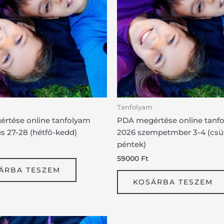
Tanfolyam
rtése online tanfolyam
PDA megértése online tanf
us 27-28 (hétfő-kedd)
2026 szempetmber 3-4 (csü
péntek)
59000
Ft
ÁRBA TESZEM
KOSÁRBA TESZEM