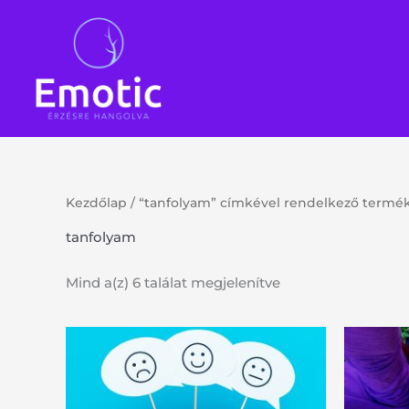
Skip
to
content
Kezdőlap
/ “tanfolyam” címkével rendelkező termé
tanfolyam
Mind a(z) 6 találat megjelenítve