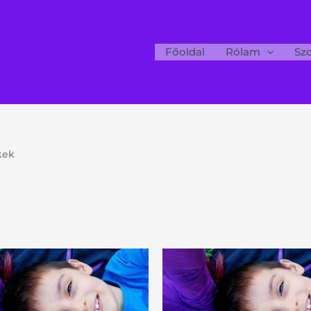
Főoldal
Rólam
Szo
kek