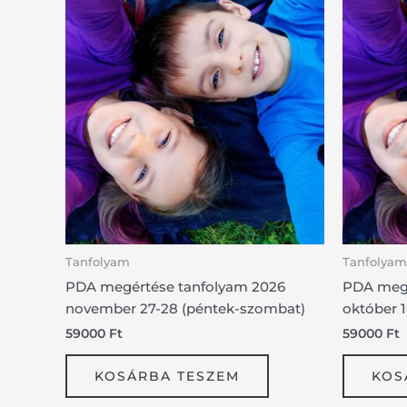
Tanfolyam
Tanfolyam
PDA megértése tanfolyam 2026
PDA megé
november 27-28 (péntek-szombat)
október 
59000
Ft
59000
Ft
KOSÁRBA TESZEM
KOS