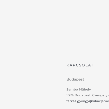
KAPCSOLAT
Budapest
Symbo Műhely
1074 Budapest, Csengery u. 
farkas.gyongyi[kukac]emo