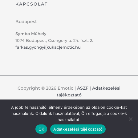
KAPCSOLAT
Budapest
Symbo Műhely
1074 Budapest, Csengery u. 24. fszt. 2.
farkas.gyongyi[kukac]emotic.hu
Copyright © 2026 Emotic |
ÁSZF
|
Adatkezelési
tájékoztató
A jobb felhasználói élmény érdekében az oldalon cookie-kat
használunk. Oldalunk használatával, Ön elfogadja a cookie-k
használatát.
OK
Adatkezelési tájékoztató